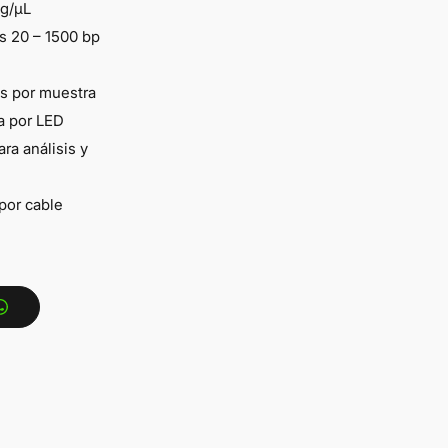
pg/µL
s 20 – 1500 bp
os por muestra
a por LED
ra análisis y
por cable