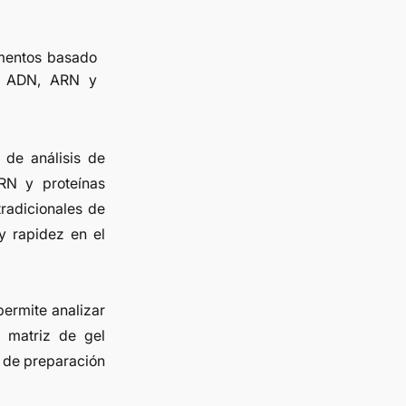
gmentos basado
ra ADN, ARN y
 de análisis de
RN y proteínas
tradicionales de
 y rapidez en el
permite analizar
n matriz de gel
d de preparación